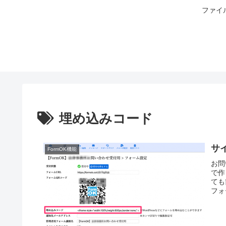
ファイ
埋め込みコード
サ
FormOK機能
お問
で作
ても
フォ