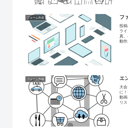
フ
フォーム作成
投稿
ライ
真、
動作
でき
エ
フォーム作成
大会
に！
動画
リス