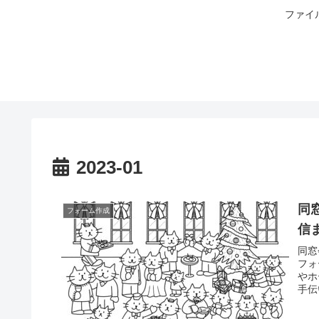
ファイ
2023-01
同
フォーム作成
信ま
同窓
フォ
やホ
手伝