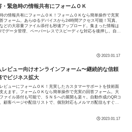
害・緊急時の情報共有にフォームＯＫ
時の情報共有にフォームＯＫ！フォームＯＫなら簡単操作で充実
答フォーム。あらゆるデバイスから24時間アクセス可能！写真、
などの大容量ファイル添付も秒速アップロード。集まった情報は
celでデータ管理、ペーパーレスでスピーディな対応を後押し。自動
の配信リストで、一斉配信も楽々！！
2023.01.17
入レビュー向けオンラインフォーム〜継続的な信頼
築でビジネス拡大
レビューにフォームＯＫ！充実したカスタマーサポートを技術面
支えます。フォームＯＫなら簡単操作で充実の回答フォーム。大
ファイル添付も可能で、ＳＮＳへの展開も楽々。自動作成のQRコ
、顧客ページや配信リストで、個別対応もメルマガ配信もすぐで
！！
2023.01.17