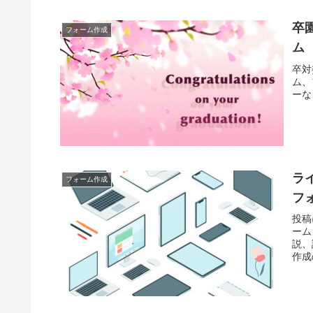
卒
フォーム作成
ム
卒対
ム、
ーな
ラ
フォーム作成
フ
投稿
ーム
説、
作成
きる