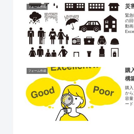
災
フォーム作成
緊急
の回
動画
Ex
作成
購
フォーム作成
構
購入
から
容量
ード
きる