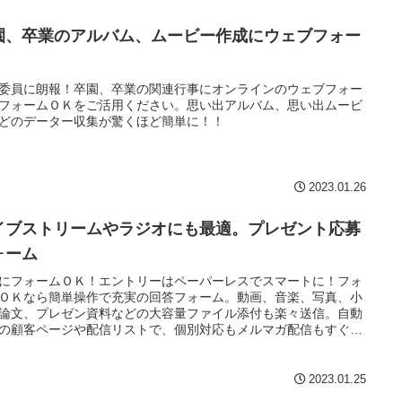
園、卒業のアルバム、ムービー作成にウェブフォー
委員に朗報！卒園、卒業の関連行事にオンラインのウェブフォー
フォームＯＫをご活用ください。思い出アルバム、思い出ムービ
どのデーター収集が驚くほど簡単に！！
2023.01.26
イブストリームやラジオにも最適。プレゼント応募
ォーム
にフォームＯＫ！エントリーはペーパーレスでスマートに！フォ
ＯＫなら簡単操作で充実の回答フォーム。動画、音楽、写真、小
論文、プレゼン資料などの大容量ファイル添付も楽々送信。自動
の顧客ページや配信リストで、個別対応もメルマガ配信もすぐで
！！
2023.01.25