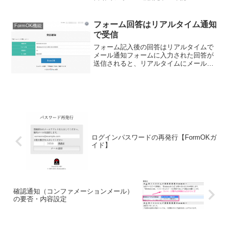
（コンファメーションメール）が送られ
ます。またこの確認メールは、自由にカ
スタマイズができます。フォームの回答
フォーム回答はリアルタイム通知
FormOK機能
受信後、ユーザへ送る確認メ...
で受信
フォーム記入後の回答はリアルタイムで
メール通知フォームに入力された回答が
送信されると、リアルタイムにメールで
お知らせ。フォーム入力した方への確認
メールはもちろん、フォームの管理者に
もリアルタイムでメールが届きます。
FormOKのボタンをクリ...
ログインパスワードの再発行【FormOKガ
イド】
確認通知（コンファメーションメール）
の要否・内容設定