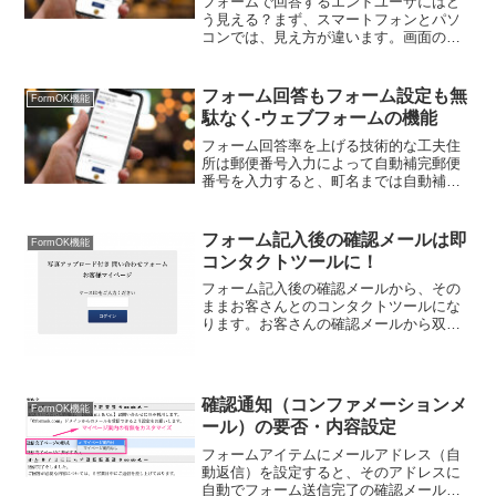
フォームで回答するエンドユーザにはど
う見える？まず、スマートフォンとパソ
コンでは、見え方が違います。画面のサ
イズが違うため、それに合わせてシステ
ムが自動認識、フォームの表示サイズを
決定して表示します。フォームOKのフォ
フォーム回答もフォーム設定も無
FormOK機能
ームは、レスポンシブデ...
駄なく-ウェブフォームの機能
フォーム回答率を上げる技術的な工夫住
所は郵便番号入力によって自動補完郵便
番号を入力すると、町名までは自動補完
で出てきます。特殊な郵便番号には対応
していませんが、個人のご住所などは、
ほぼ網羅されます。入力の手間が省ける
フォーム記入後の確認メールは即
FormOK機能
のはもちろんのこと、漢字...
コンタクトツールに！
フォーム記入後の確認メールから、その
ままお客さんとのコンタクトツールにな
ります。お客さんの確認メールから双方
向のコンタクトツールにお客さん側から
見てみましょう。１）お客さんがフォー
ムを記入します。送信が完了すると確認
メールが届きます。２）確...
確認通知（コンファメーションメ
FormOK機能
ール）の要否・内容設定
フォームアイテムにメールアドレス（自
動返信）を設定すると、そのアドレスに
自動でフォーム送信完了の確認メール