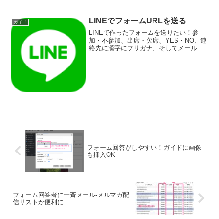
を問わず、フォームに添付してオンライ
ン上で提出を求めることができます。 オ
ンラインで応募が完結すると、応募者に
LINEでフォームURLを送る
ガイド
とっても負担が少なく、よ...
LINEで作ったフォームを送りたい！参
加・不参加、出席・欠席、YES・NO、連
絡先に漢字にフリガナ、そしてメールア
ドレスや電話番号。そのまま回答して集
計できれば、これほど楽なことはありま
せんね。そんな時は、#FormOK でフォー
ムを作った...
フォーム回答がしやすい！ガイドに画像
も挿入OK
フォーム回答者に一斉メール-メルマガ配
信リストが便利に