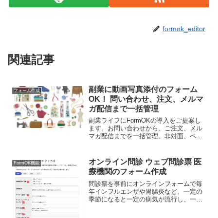
formok_editor
関連記事
副業に動画写真添付のフォーム
フォーム作成
OK！ 問い合わせ、注文、メルマ
ガ配信まで一括管理
副業ライフにFormOKの導入をご提案し
ます。お問い合わせから、ご注文、メル
マガ配信までを一括管理。非対面、ペー
パーレスでも、きめ細かいやりとりが可
能に。たとえ副業であっても、クオリテ
ィとセキュリティの高い、顧客目線に立
オンライン問診 ウェブ問診票 医
FormOK機能
ったビジネスでの成功を目指すあなた
療機関のフォーム作成
に！
問診票を事前にオンラインフォームで毎
年インフルエンザや胃腸炎など、一定の
季節になると一定の病気が流行し、一部
の医療機関はパンク状態になってしまう
ようです。現在コロナウィルス の感染拡