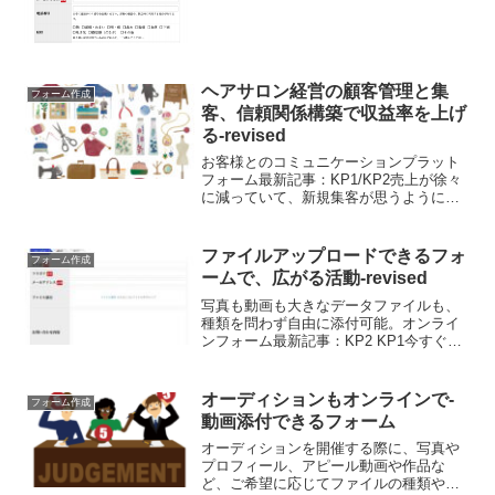
大もあり、予断を許さない状況になって
います。医療機関に実際...
ヘアサロン経営の顧客管理と集
フォーム作成
客、信頼関係構築で収益率を上げ
る-revised
お客様とのコミュニケーションプラット
フォーム最新記事：KP1/KP2売上が徐々
に減っていて、新規集客が思うように捗
らない...既存のお客様へのクーポン配布
やポイントサービス、プチギフト等、
様々な働きかけをしているものの、大き
ファイルアップロードできるフォ
フォーム作成
な成果が見られな...
ームで、広がる活動-revised
写真も動画も大きなデータファイルも、
種類を問わず自由に添付可能。オンライ
ンフォーム最新記事：KP2 KP1今すぐお
試し！フォーム作成はこちらから写真ア
ップロード付きの問い合わせフォーム
を、今すぐ手軽に作成！お問い合わせフ
オーディションもオンラインで-
フォーム作成
ォームに、画像その他...
動画添付できるフォーム
オーディションを開催する際に、写真や
プロフィール、アピール動画や作品な
ど、ご希望に応じてファイルの種類や数