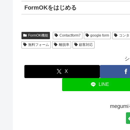
FormOKをはじめる
FormOK機能
Contactform7
google form
コンタ
無料フォーム
離脱率
顧客対応
シ
X
LINE
megu