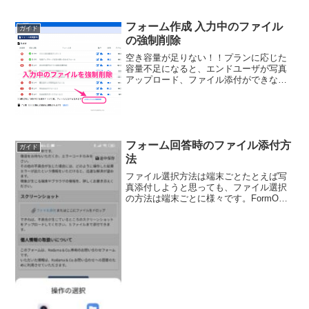
ャルで気軽に参加していただき、アンケ
ートに答えていただきましょう。
FormOKなら、マイページ機能、メルマ
フォーム作成 入力中のファイル
ガイド
ガ機能で、お客様とのつながりをガッチ
の強制削除
リつかみます！
空き容量が足りない！！プランに応じた
容量不足になると、エンドユーザが写真
アップロード、ファイル添付ができなく
なることがあります。その場合には、受
信したメッセージの完全削除を行ってく
ださい。■データの完全削除完全削除でも
容量が増えないとき.....
フォーム回答時のファイル添付方
ガイド
法
ファイル選択方法は端末ごとたとえば写
真添付しようと思っても、ファイル選択
の方法は端末ごとに様々です。FormOK
で構築するフォームは、あらゆる端末に
対応できるようにシンプルかつ合理的に
設計されています。使い慣れたアプリの
使い方とは違うかもし...