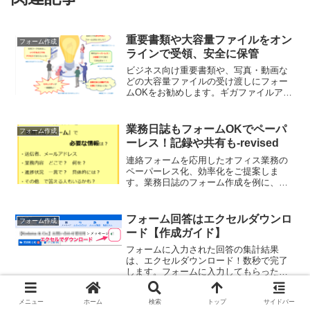
重要書類や大容量ファイルをオン
フォーム作成
ラインで受領、安全に保管
ビジネス向け重要書類や、写真・動画な
どの大容量ファイルの受け渡しにフォー
ムOKをお勧めします。ギガファイルアッ
プローダー搭載で１ファイルの転送量無
制限の高速アップロード、24時間365日
99.999999999%の堅牢性で、安心安全か
業務日誌もフォームOKでペーパ
フォーム作成
つペーパーレスに業務の効率化をしてい
ーレス！記録や共有も-revised
きましょう！
連絡フォームを応用したオフィス業務の
ペーパーレス化、効率化をご提案しま
す。業務日誌のフォーム作成を例に、フ
ォームOKの機能やレイアウト編集につい
ての解説を交えつつ、フォームＯＫ導入
のメリットを多業種での経験を持つライ
フォーム回答はエクセルダウンロ
フォーム作成
ターがご説明します。
ード【作成ガイド】
フォームに入力された回答の集計結果
は、エクセルダウンロード！数秒で完了
します。フォームに入力してもらった集
計結果、この処理が一苦労です。
#FormOK では、寄せられたメッセージ
メニュー
ホーム
検索
トップ
サイドバー
を、まとめてダウンロードができます。
立替精算もフォームOKでペーパ
フォーム作成