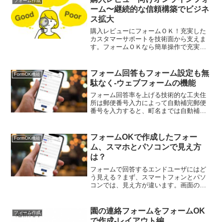
フォーム作成
ーム〜継続的な信頼構築でビジネ
ス拡大
購入レビューにフォームＯＫ！充実した
カスタマーサポートを技術面から支えま
す。フォームＯＫなら簡単操作で充実の
回答フォーム。大容量ファイル添付も可
能で、ＳＮＳへの展開も楽々。自動作成
のQRコード、顧客ページや配信リスト
フォーム回答もフォーム設定も無
FormOK機能
で、個別対応もメルマガ配信もすぐでき
駄なく-ウェブフォームの機能
る！！
フォーム回答率を上げる技術的な工夫住
所は郵便番号入力によって自動補完郵便
番号を入力すると、町名までは自動補完
で出てきます。特殊な郵便番号には対応
していませんが、個人のご住所などは、
ほぼ網羅されます。入力の手間が省ける
フォームOKで作成したフォー
FormOK機能
のはもちろんのこと、漢字...
ム、スマホとパソコンで見え方
は？
フォームで回答するエンドユーザにはど
う見える？まず、スマートフォンとパソ
コンでは、見え方が違います。画面のサ
イズが違うため、それに合わせてシステ
ムが自動認識、フォームの表示サイズを
決定して表示します。フォームOKのフォ
園の連絡フォームをフォームOK
フォーム作成
ームは、レスポンシブデ...
で作成-レイアウト編