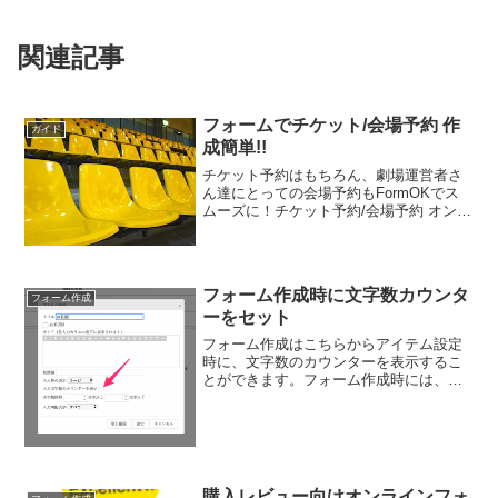
関連記事
フォームでチケット/会場予約 作
ガイド
成簡単!!
チケット予約はもちろん、劇場運営者さ
ん達にとっての会場予約もFormOKでス
ムーズに！チケット予約/会場予約 オンラ
インフォーム１）画面上部のタブ【ダッ
シュボード】に移動。２）【フォーム新
規作成】をクリック。新しいフォームの
【フォーム設定】...
フォーム作成時に文字数カウンタ
フォーム作成
ーをセット
フォーム作成はこちらからアイテム設定
時に、文字数のカウンターを表示するこ
とができます。フォーム作成時には、ア
イテム設定で簡単に文字数カウンターを
設置フォームに入力してもらう文字数に
制限を設けることができます。不要な営
業メールなどのスパム防止...
購入レビュー向けオンラインフォ