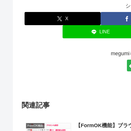
シ
X
LINE
megu
関連記事
【FormOK機能】ブ
FormOK機能