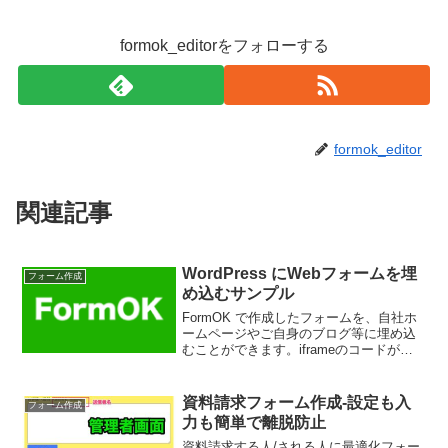
formok_editorをフォローする
formok_editor
関連記事
WordPress にWebフォームを埋
フォーム作成
め込むサンプル
FormOK で作成したフォームを、自社ホ
ームページやご自身のブログ等に埋め込
むことができます。iframeのコードが、
それぞれのフォームに自動で生成されて
いますので、そのコードを埋め込みに利
用します。フォームへURLのリンクで誘
資料請求フォーム作成-設定も入
フォーム作成
導たとえば...
力も簡単で離脱防止
資料請求する人/される人に最適化フォー