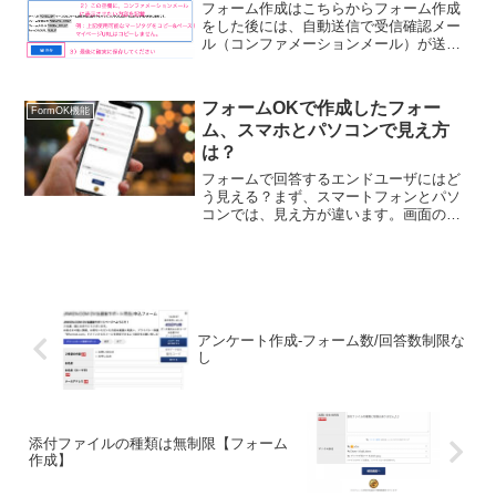
フォーム作成はこちらからフォーム作成
をした後には、自動送信で受信確認メー
ル（コンファメーションメール）が送ら
れると便利ですね。FormOKでは、自動
の受信確認メールも、お好みに合わせて
カスタマイズが可能です。関連記事コン
フォームOKで作成したフォー
FormOK機能
ファメーションメール...
ム、スマホとパソコンで見え方
は？
フォームで回答するエンドユーザにはど
う見える？まず、スマートフォンとパソ
コンでは、見え方が違います。画面のサ
イズが違うため、それに合わせてシステ
ムが自動認識、フォームの表示サイズを
決定して表示します。フォームOKのフォ
ームは、レスポンシブデ...
アンケート作成-フォーム数/回答数制限な
し
添付ファイルの種類は無制限【フォーム
作成】