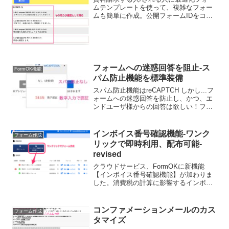
ムテンプレートを使って、複雑なフォー
ムも簡単に作成。公開フォームIDをコピ
ーするだけで、あとは編集も応用も自由
自在！ ３ステップで早速お試しできま
す。 １. ご登録 ２. フォーム新規作
成 3. フォー...
フォームへの迷惑回答を阻止-ス
FormOK機能
パム防止機能を標準装備
スパム防止機能はreCAPTCH しかし...フ
ォームへの迷惑回答を防止し、かつ、エ
ンドユーザ様からの回答は欲しい！フォ
ーム作成される管理者共通のお悩み、そ
してフォームOKの悩みでもあります。ま
ずは、最も効果的と考えられている
インボイス番号確認機能-ワンク
フォーム作成
Googleの...
リックで即時利用、配布可能-
revised
クラウドサービス、FormOKに新機能
【インボイス番号確認機能】が加わりま
した。消費税の計算に影響するインボイ
ス番号を、URLやQRコードの配布をする
ことで、お取引様からすぐに、まとめ
て、収集することができます。最新記
コンファメーションメールのカス
フォーム作成
事：KP/KP2インボ...
タマイズ