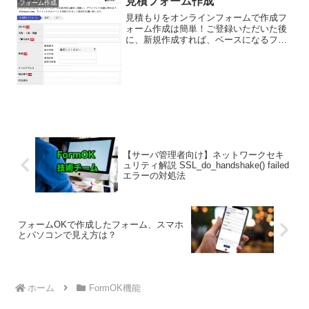
見積フォーム作成
フォーム作成
見積もりをオンラインフォームで作成フ
ォーム作成は簡単！ご登録いただいた後
に、新規作成すれば、ベースになるフォ
ームができ上がっています。それを、用
途に応じてカスタマイズすれば、フォー
ム作成完了♪フォーム作成方法も、アイテ
ムをドラッグ&ドロップ...
【サーバ管理者向け】ネットワークセキ
ュリティ解説 SSL_do_handshake() failed
エラーの対処法
フォームOKで作成したフォーム、スマホ
とパソコンで見え方は？
ホーム
FormOK機能