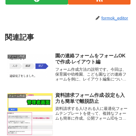
formok_editor
関連記事
園の連絡フォームをフォームOK
フォーム作成
で作成-レイアウト編
フォーム作成方法の説明です。今回は、
保育園や幼稚園、こども園などの連絡フ
ォームを例に、レイアウト編集について
説明します。プロフェッショナルの保育
経験者が、保育園や幼稚園の現場を踏ま
えて、フォーム利用による業務の効率化
資料請求フォーム作成-設定も入
フォーム作成
をご提案いたします。
力も簡単で離脱防止
資料請求する人/される人に最適化フォー
ムテンプレートを使って、複雑なフォー
ムも簡単に作成。公開フォームIDをコピ
ーするだけで、あとは編集も応用も自由
自在！ ３ステップで早速お試しできま
す。 １. ご登録 ２. フォーム新規作