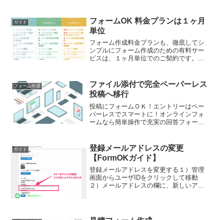
成 3. フォー...
フォームOK 料金プランは１ヶ月
ガイド
単位
フォーム作成料金プランも、徹底してシ
ンプルにフォーム作成のための有料サー
ビスは、１ヶ月単位でのご契約です。フ
ォームサービスの有料プランは、毎月、
どの日からお申し込みをスタートなさっ
ても、その月末に区切られることはあり
ファイル添付で完全ペーパーレス
フォーム作成
ません。あくまでも、カレ...
投稿へ移行
投稿にフォームＯＫ！エントリーはペー
パーレスでスマートに！オンラインフォ
ームなら簡単操作で充実の回答フォー
ム。動画、音楽、写真、小説、論文、プ
レゼン資料などの大容量ファイル添付も
楽々。自動作成の顧客ページや配信リス
登録メールアドレスの変更
ガイド
トで、個別対応もメルマガ配信もすぐで
【FormOKガイド】
きる！！
登録メールアドレスを変更する１）管理
画面からユーザIDをクリックして移動
２）メールアドレスの欄に、新しいアド
レスを入力後保存FormOKをはじめる
#Googleフォーム や #ContactForm7 でフ
ォームは難しいというイメージをお持...