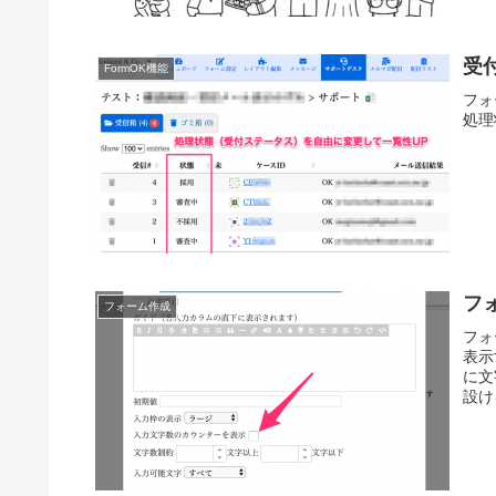
受
FormOK機能
フォ
処理
フ
フォーム作成
フォ
表示
に文
設け