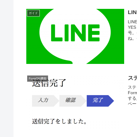
L
ガイド
LI
YE
号。
ね。
ス
FormOK機能
ステ
Fo
する
ペー