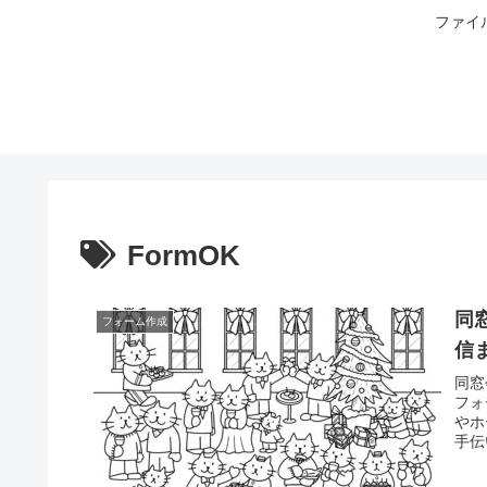
ファイ
FormOK
同
フォーム作成
信ま
同窓
フォ
やホ
手伝