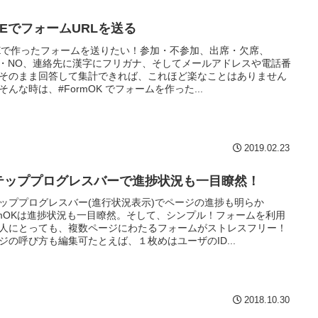
INEでフォームURLを送る
NEで作ったフォームを送りたい！参加・不参加、出席・欠席、
S・NO、連絡先に漢字にフリガナ、そしてメールアドレスや電話番
そのまま回答して集計できれば、これほど楽なことはありません
そんな時は、#FormOK でフォームを作った...
2019.02.23
テッププログレスバーで進捗状況も一目瞭然！
ッププログレスバー(進行状況表示)でページの進捗も明らか
rmOKは進捗状況も一目瞭然。そして、シンプル！フォームを利用
人にとっても、複数ページにわたるフォームがストレスフリー！
ジの呼び方も編集可たとえば、１枚めはユーザのID...
2018.10.30