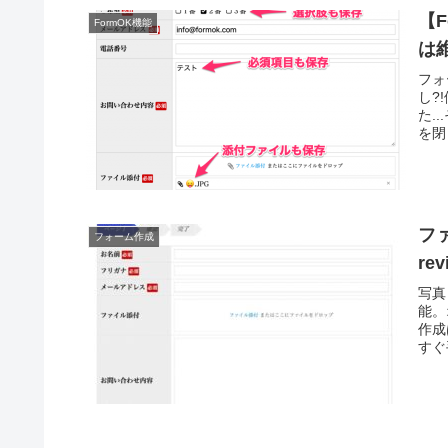
【
FormOK機能
は
フォ
し?
た.
を閉
フ
フォーム作成
rev
写真
能。
作成
すぐ