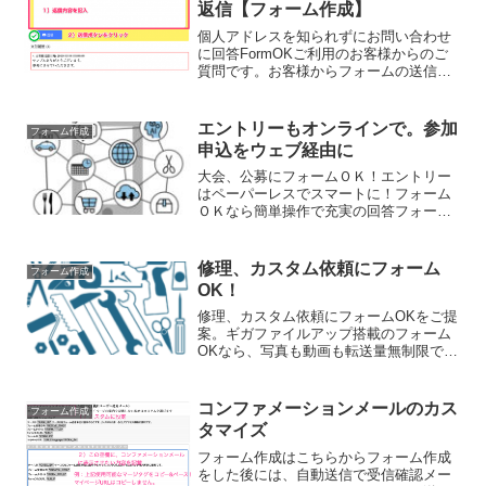
返信【フォーム作成】
レスで効率的な事務運営を実現しましょ
う！
個人アドレスを知られずにお問い合わせ
に回答FormOKご利用のお客様からのご
質問です。お客様からフォームの送信が
あった場合、返信をするにはどうすれば
いいでしょうか？記入していただいたア
ドレスに直接送信でしょうか？それと
エントリーもオンラインで。参加
フォーム作成
も、こちら側のアドレス...
申込をウェブ経由に
大会、公募にフォームＯＫ！エントリー
はペーパーレスでスマートに！フォーム
ＯＫなら簡単操作で充実の回答フォー
ム。書類、写真、動画などの大容量ファ
イル添付も楽々。自動作成の顧客ページ
や配信リストで、個別対応もメルマガ配
修理、カスタム依頼にフォーム
フォーム作成
信もすぐできる！！
OK！
修理、カスタム依頼にフォームOKをご提
案。ギガファイルアップ搭載のフォーム
OKなら、写真も動画も転送量無制限でア
ップロード！非対面、ペーパーレスでも
きめ細かい見積提案が可能に。時代に則
したスマート業務で売り上げアップを目
コンファメーションメールのカス
フォーム作成
指しましょう。
タマイズ
フォーム作成はこちらからフォーム作成
をした後には、自動送信で受信確認メー