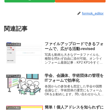
formok_editor
関連記事
ファイルアップロードできるフォ
フォーム作成
ームで、広がる活動-revised
写真も動画も大きなデータファイルも、
種類を問わず自由に添付可能。オンライ
ンフォーム最新記事：KP2 KP1今すぐお
試し！フォーム作成はこちらから写真ア
ップロード付きの問い合わせフォーム
を、今すぐ手軽に作成！お問い合わせフ
学会、会議体、学術団体の管理を
フォーム作成
ォームに、画像その他...
ITフォームで効率化
各国からの参加者も想定した学会や国際
会議など、学術団体の運営にもフォーム
OKをお勧めします。問い合わせから入
会、学会等に関わる、入会申込書、論文
提出、問い合わせ、メルマガ等のフォー
ム作成をご提案します。フォームOKの豊
簡単！個人アドレスを知られずに
FormOK機能
富な機能で、管理者も参加者もペーパー