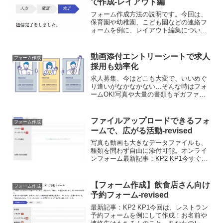
で作成-レイアウト編
フォーム作成方法の説明です。今回は、
保育園や幼稚園、こども園などの連絡フ
ォームを例に、レイアウト編集について
説明します。プロフェッショナルの保育
経験者が、保育園や幼稚園の現場を踏ま
えて、フォーム利用による業務の効率化
動画添付エントリーシートで求人
フォーム作成
をご提案いたします。
採用も効率化
求人募集、今はどこも大変で、いいめぐ
り逢いがなかなかない…そんな時はフォ
ームOK!写真や大量の書類もギガファイ
ルアップローダーがサイズ無制限で秒速
アップロード!個人情報のセキュリティも
確保しつつ、細かなやりとりも全てネッ
ファイルアップロードできるフォ
フォーム作成
ト上ででき、非対面でも応募者の実力把
ームで、広がる活動-revised
握が容易に。
写真も動画も大きなデータファイルも、
種類を問わず自由に添付可能。オンライ
ンフォーム最新記事：KP2 KP1今すぐお
試し！フォーム作成はこちらから写真ア
ップロード付きの問い合わせフォーム
を、今すぐ手軽に作成！お問い合わせフ
【フォーム作成】飲食店さん向け
フォーム作成
ォームに、画像その他...
予約フォーム-revised
最新記事：KP2 KP1今回は、レストラン
予約フォームを例にして作成！お名前や