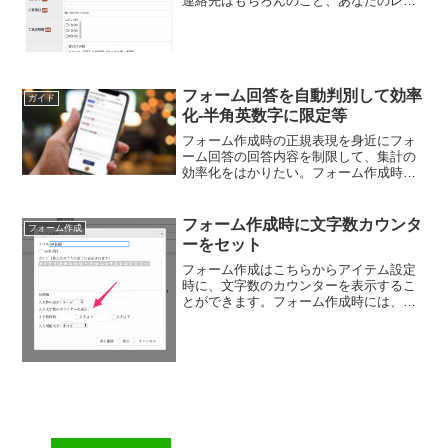
連絡先はもちろんのこと、あなたのレス
トラン独自の予約内容も設定できます。
ざっくりした席だけ予約のフォームか
ら、より詳細なこだわり予約のフォーム
も、自在に作れます。...
フォーム回答を自動判別して効率
ガイド
化-半角英数字に限定等
フォーム作成時の正規表現を身近にフォ
ーム回答の回答内容を制限して、集計の
効率化をはかりたい。フォーム作成時
に、アイテムを追加。アイテムをカスタ
マイズすることで、回答を自動判別、エ
ンドユーザに修正をうながす機能があり
フォーム作成時に文字数カウンタ
フォーム作成
ます。さらに、全角や半角を...
ーをセット
フォーム作成はこちらからアイテム設定
時に、文字数のカウンターを表示するこ
とができます。フォーム作成時には、ア
イテム設定で簡単に文字数カウンターを
設置フォームに入力してもらう文字数に
制限を設けることができます。不要な営
業メールなどのスパム防止...